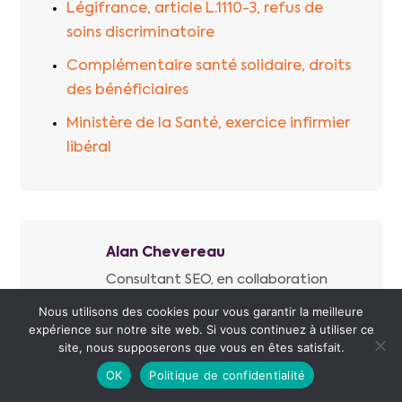
Légifrance, article L.1110-3, refus de
soins discriminatoire
Complémentaire santé solidaire, droits
des bénéficiaires
Ministère de la Santé, exercice infirmier
libéral
Alan Chevereau
Consultant SEO, en collaboration
avec Transmedical
Nous utilisons des cookies pour vous garantir la meilleure
expérience sur notre site web. Si vous continuez à utiliser ce
Je rédige les contenus de
site, nous supposerons que vous en êtes satisfait.
Transmedical sur l’exercice libéral
OK
Politique de confidentialité
infirmier. Ce guide s’appuie sur les
textes officiels, Code de la santé